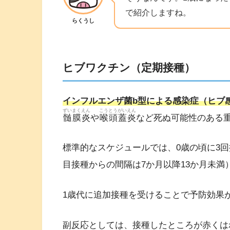
で紹介しますね。
らくうし
ヒブワクチン（定期接種）
インフルエンザ菌b型による感染症（ヒブ
ずいまくえん
こうとうがいえん
髄膜炎
や
喉頭蓋炎
など死ぬ可能性のある
標準的なスケジュールでは、0歳の頃に3
目接種からの間隔は7か月以降13か月未満
1歳代に追加接種を受けることで予防効果
副反応としては、接種したところが赤くは