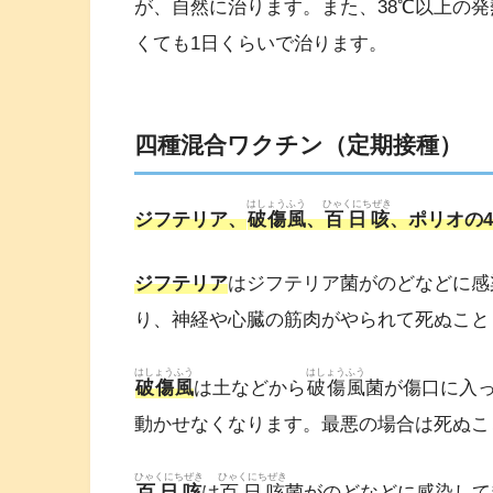
が、自然に治ります。また、38℃以上の
くても1日くらいで治ります。
四種混合ワクチン（定期接種）
はしょうふう
ひゃくにちぜき
ジフテリア、
破傷風
、
百日咳
、ポリオの
ジフテリア
はジフテリア菌がのどなどに感
り、神経や心臓の筋肉がやられて死ぬこと
はしょうふう
はしょうふう
破傷風
は土などから
破傷風
菌が傷口に入
動かせなくなります。最悪の場合は死ぬこ
ひゃくにちぜき
ひゃくにちぜき
百日咳
は
百日咳
菌がのどなどに感染して