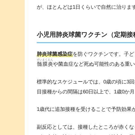
が、ほとんどは1日くらいで自然に治りま
小児用肺炎球菌ワクチン（定期接
肺炎球菌感染症
を防ぐワクチンです。子ど
ずいまくえん
髄膜炎
や菌血症など死ぬ可能性のある重い
標準的なスケジュールでは、0歳の頃に3
目接種からの間隔は60日以上で、1歳0か
1歳代に追加接種を受けることで予防効果
副反応としては、接種したところが赤くな