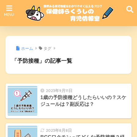
ホーム
タグ
「予防接種」の記事一覧
2023年9月11日
1歳の予防接種どうしたらいいの？スケ
ジュールは？副反応は？
2023年8月8日